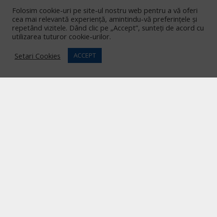
Folosim cookie-uri pe site-ul nostru web pentru a vă oferi
cea mai relevantă experiență, amintindu-vă preferințele și
Contact
repetând vizitele. Dând clic pe „Accept”, sunteți de acord cu
utilizarea tuturor cookie-urilor.
Asociația Surâsul Albastru
Setari Cookies
ACCEPT
CUI:
29848620
surasulalbastru@gmail.com
Aleea Sucidava Nr. 6, Iași (cartier Dacia)
Blvd. C.A Rosetti Nr. 12, Iași (cartier Podul de
Fier)
©
2026
Surasul Albastru.
Web Design by
WebSketch Agency