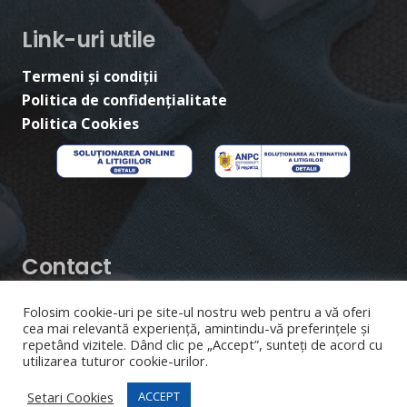
Link-uri utile
Termeni și condiții
Politica de confidențialitate
Politica Cookies
Contact
Asociația Surâsul Albastru
Folosim cookie-uri pe site-ul nostru web pentru a vă oferi
cea mai relevantă experiență, amintindu-vă preferințele și
CUI:
29848620
repetând vizitele. Dând clic pe „Accept”, sunteți de acord cu
utilizarea tuturor cookie-urilor.
surasulalbastru@gmail.com
Setari Cookies
ACCEPT
Aleea Sucidava Nr. 6, Iași (cartier Dacia)