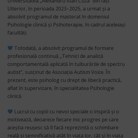
Universitatea „Alexandru Ioan Cuza” din Iași.
Ulterior, în perioada 2023–2025, a urmat și a
absolvit programul de masterat în domeniul
Psihologie clinică și Psihoterapie, în cadrul aceleiași
facultăți.
Totodată, a absolvit programul de formare
profesională continuă „Tehnici de analiză
comportamentală aplicată în tulburările de spectru
autist”, susținut de Asociația Autism Voice. În
prezent, este psiholog cu drept de liberă practică,
aflat în supervizare, în specialitatea Psihologie
clinică.
Lucrul cu copiii cu nevoi speciale o inspiră și o
motivează, deoarece fiecare mic progres pe care
aceștia reușesc să îl facă reprezintă o schimbare
reală și semnificativă atât în viața lor, cât și în viața