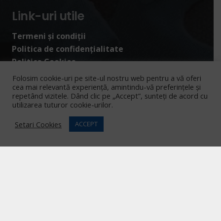
Link-uri utile
Termeni și condiții
Politica de confidențialitate
Politica Cookies
Folosim cookie-uri pe site-ul nostru web pentru a vă oferi
cea mai relevantă experiență, amintindu-vă preferințele și
repetând vizitele. Dând clic pe „Accept”, sunteți de acord cu
utilizarea tuturor cookie-urilor.
Setari Cookies
ACCEPT
Contact
Asociația Surâsul Albastru
CUI:
29848620
surasulalbastru@gmail.com
Aleea Sucidava Nr. 6, Iași (cartier Dacia)