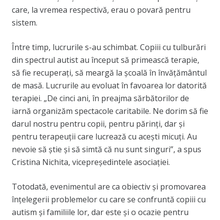
care, la vremea respectivă, erau o povară pentru
sistem.
Între timp, lucrurile s-au schimbat. Copiii cu tulburări
din spectrul autist au început să primească terapie,
să fie recuperaţi, să meargă la şcoală în învăţământul
de masă. Lucrurile au evoluat în favoarea lor datorită
terapiei. „De cinci ani, în preajma sărbătorilor de
iarnă organizăm spectacole caritabile. Ne dorim să fie
darul nostru pentru copii, pentru părinți, dar și
pentru terapeuții care lucrează cu acești micuți. Au
nevoie să știe și să simtă că nu sunt singuri”, a spus
Cristina Nichita, vicepreședintele asociației.
Totodată, evenimentul are ca obiectiv şi promovarea
înţelegerii problemelor cu care se confruntă copiii cu
autism şi familiile lor, dar este şi o ocazie pentru