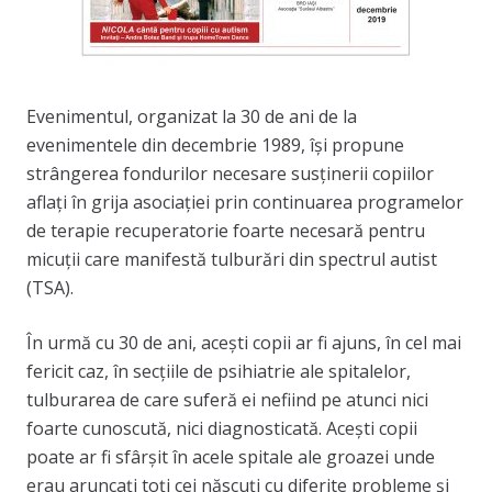
Evenimentul, organizat la 30 de ani de la
evenimentele din decembrie 1989, își propune
strângerea fondurilor necesare susținerii copiilor
aflați în grija asociației prin continuarea programelor
de terapie recuperatorie foarte necesară pentru
micuții care manifestă tulburări din spectrul autist
(TSA).
În urmă cu 30 de ani, aceşti copii ar fi ajuns, în cel mai
fericit caz, în secţiile de psihiatrie ale spitalelor,
tulburarea de care suferă ei nefiind pe atunci nici
foarte cunoscută, nici diagnosticată. Aceşti copii
poate ar fi sfârşit în acele spitale ale groazei unde
erau aruncaţi toţi cei născuţi cu diferite probleme şi