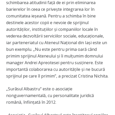
schimbarea atitudinii față de ei prin eliminarea
barierelor în ceea ce privește integrarea lor în
comunitatea ieşeană. Pentru a schimba în bine
destinele acestor copii e nevoie de sprijinul
autorităților, instituțiilor și companiilor locale în
vederea dezvoltării serviciilor sociale, educaționale,
iar parteneriatul cu Ateneul Național din Iași este un
bun exemplu. „Nu este pentru prima oară când
primim sprijinul Ateneului și îi mulțumim domnului
manager Andrei Apreotesei pentru susținere. Este
importantă colaborarea cu autoritățile și ne bucură
sprijinul pe care îl primim”, a precizat Cristina Nichita.
„Surâsul Albastru“ este o asociație
nonguvernamentală, cu personalitate juridică
română, înființată în 2012.
Asociația „Surâsul Albastru“ este însoțitorul copiilor