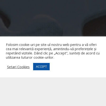
Despre
Folosim cookie-uri pe site-ul nostru web pentru a vă oferi
cea mai relevantă experiență, amintindu-vă preferințele și
repetând vizitele. Dând clic pe „Accept”, sunteți de acord cu
Surâsul Albastru este o organizație
utilizarea tuturor cookie-urilor.
nonguvernamentală înregistrată la Registrul
Asociațiilor si Fundațiilor și este prestator de
Setari Cookies
ACCEPT
servicii de terapie sociale licențiată de către
Ministerul Muncii și Protecției Sociale.
Link-uri utile
Termeni și condiții