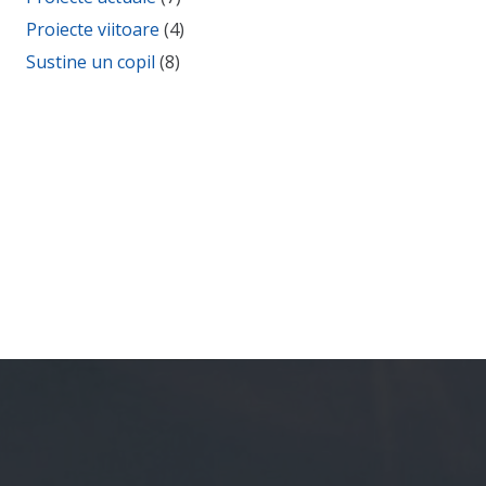
Proiecte viitoare
(4)
Sustine un copil
(8)